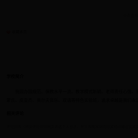
点击查看
收藏本页
学校简介
我园办园规范、保教水平一流、教学模式新颖、老师责任心强、
蒙氏、皮亚杰、奥尔夫音乐、双语等特色实验班，追求卓越是我们永
相关评论
评论列表（网友评论仅供网友表达个人看法，并不表明本站同意其观点或证实其