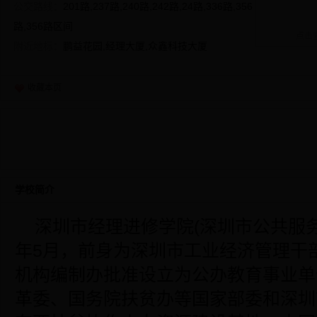
公交路线：
201路,237路,240路,242路,24路,336路,356
路,356路区间
点击
附近地标：
鹏益花园,经理大厦,众鑫科技大厦
收藏本页
学校简介
深圳市经理进修学院(深圳市公共服务
年5月，前身为深圳市工业经济管理干
机构编制办批准设立为公办教育事业单
革委、国务院扶贫办等国家部委和深圳