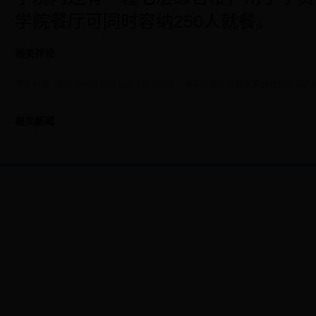
学院餐厅可同时容纳250人就餐。
相关评论
评论列表（网友评论仅供网友表达个人看法，并不表明本站同意其观点或证实其
相关新闻