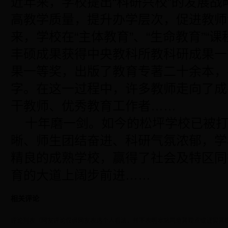
近年来，学校提出“科研兴校”的发展
高教学质量，提升办学层次，促进教师
来，学校在“主体教育”、“生命教育”“
丰硕成果获得中央教科所教科研成果一
果一等奖，出版了教育专著二十余本，
字。在这一过程中，许多教师走向了成
干教师、优秀教育工作者……
十年磨一剑。如今的松坪学校已被
晰、师生团结奋进、科研气氛浓郁，学
精良的成熟学校，赢得了社会及特区同
育的大道上阔步前进……
相关评论
评论列表（网友评论仅供网友表达个人看法，并不表明本站同意其观点或证实其