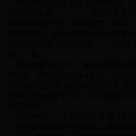
综合实践活动也走在全省的前列。
题荣获广东省一、二、三等奖达十余项
到中央电视台作为《当代教育》栏目《
宾录制节目，由中央电视台向全国播放
育部编写的“教师培训丛书”——《综
享》一书。
学校尊重学生个性，重视挖掘学生
到实处，学校从2001年4月起，围绕
办了“松坪吉尼斯”和“松坪诺贝尔奖”
性展示才能搭建了平台，如今这些活动
知名品牌!
松坪学校，一个可以让人才放飞梦想
学校重视教师的专业成长，将教师