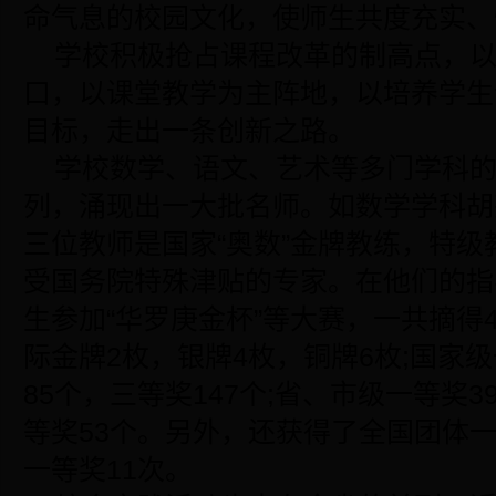
命气息的校园文化，使师生共度充实、
学校积极抢占课程改革的制高点，
口，以课堂教学为主阵地，以培养学生
目标，走出一条创新之路。
学校数学、语文、艺术等多门学科
列，涌现出一大批名师。如数学学科胡
三位教师是国家“奥数”金牌教练，特
受国务院特殊津贴的专家。在他们的指
生参加“华罗庚金杯”等大赛，一共摘得
际金牌2枚，银牌4枚，铜牌6枚;国家
85个，三等奖147个;省、市级一等奖3
等奖53个。另外，还获得了全国团体
一等奖11次。