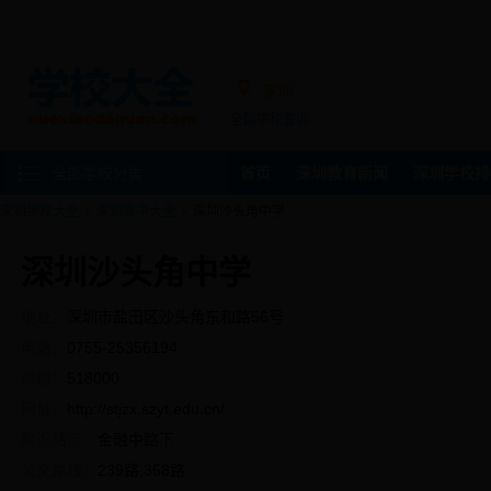
深圳
全国学校查询
全部学校分类
首页
深圳教育新闻
深圳学校排
深圳学校大全
深圳高中大全
深圳沙头角中学
深圳沙头角中学
地址：
深圳市盐田区沙头角东和路56号
电话：
0755-25356194
邮编：
518000
网址：
http://stjzx.szyt.edu.cn/
附近站点：
金融中路下
公交路线：
239路,358路