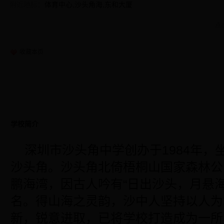
附近地标：
体育中心,沙头角海,东和大厦
点
收藏本页
学校简介
深圳市沙头角中学创办于1984年，
沙头角。沙头角北倚梧桐山国家森林公
鹏海湾，因古人吟有“日出沙头，月悬
名。得山海之灵韵，沙中人坚持以人为
新，锐意进取，已将学校打造成为一所