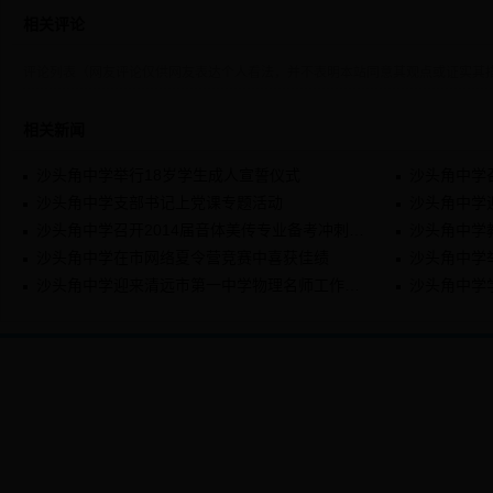
相关评论
评论列表（网友评论仅供网友表达个人看法，并不表明本站同意其观点或证实其
相关新闻
沙头角中学举行18岁学生成人宣誓仪式
沙头角中学
沙头角中学支部书记上党课专题活动
沙头角中学
沙头角中学召开2014届音体美传专业备考冲刺专项会议
沙头角中学在市网络夏令营竞赛中喜获佳绩
沙头角中学迎来清远市第一中学物理名师工作室考察团