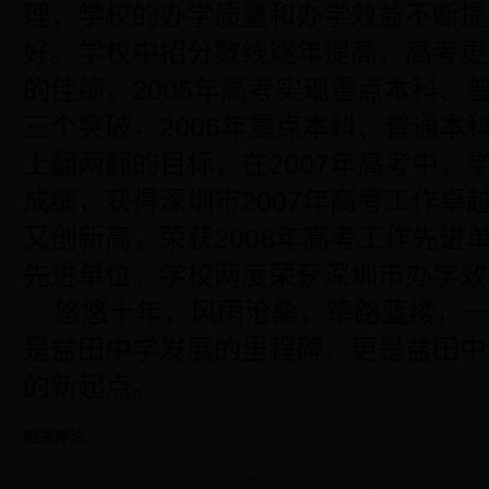
理，学校的办学质量和办学效益不断提
好。学校中招分数线逐年提高，高考更
的佳绩，2005年高考实现重点本科、
三个突破，2006年重点本科、普通本科
上翻两翻的目标，在2007年高考中，
成绩，获得深圳市2007年高考工作卓越
又创新高，荣获2008年高考工作先进
先进单位。学校两度荣获深圳市办学效
悠悠十年，风雨沧桑，筚路蓝缕，一
是益田中学发展的里程碑，更是益田中
的新起点。
相关评论
评论列表（网友评论仅供网友表达个人看法，并不表明本站同意其观点或证实其