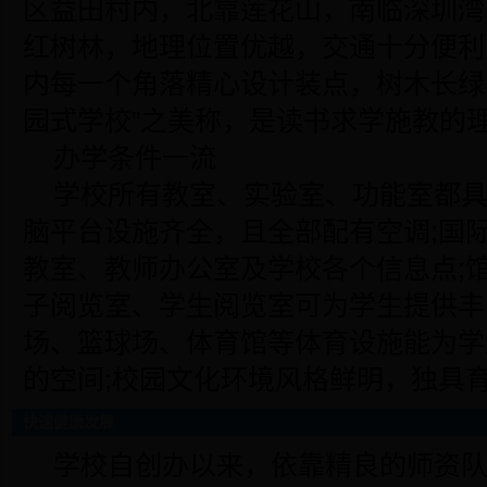
区益田村内，北靠莲花山，南临深圳湾
红树林，地理位置优越，交通十分便利
内每一个角落精心设计装点，树木长绿
园式学校”之美称，是读书求学施教的
办学条件一流
学校所有教室、实验室、功能室都
脑平台设施齐全，且全部配有空调;国
教室、教师办公室及学校各个信息点;
子阅览室、学生阅览室可为学生提供丰
场、篮球场、体育馆等体育设施能为学
的空间;校园文化环境风格鲜明，独具
快速健康发展
学校自创办以来，依靠精良的师资