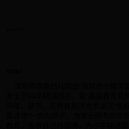
点
收藏本页
学校简介
深圳市晶晶幼儿园
由“深圳市巾帼英
女士于94年精诚创办，是“晶晶教育机
同年，被市、区教育局评为罗湖区“良
晶谨遵“一切为孩子，为家长服务的宗
教育，追求自己的品牌，为小学输送品