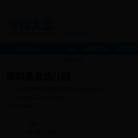
深圳
全国学校查询
全部学校分类
首页
深圳教育新闻
深圳学校排
深圳学校大全
深圳幼儿园大全
深圳晶晶幼儿园
深圳晶晶幼儿园
地址：
深圳市罗湖区东晓路布心花园1区晶晶幼儿园
电话：
0755&mdash;25519009
邮编：
518000
网址：
学校性质：
公办
学校级别：
幼儿园 -- 未知