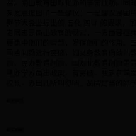
易。南山教育国际化办的非常成功。同
来发展提出了一些建议：一是建议要围绕
师节大会上提出的 五化 四师 的要求，
老同志是南山教育的财富，一方面要继
要集中他们的智慧，发挥他们的作用。
重点问题进行突破，如义务教育向幼儿
题、民办教育问题、国际化教育问题等
量办学方面出政策、有突破，要走在前
校长，办出几所叫得响、品牌度高的好
相关评论
评论列表（网友评论仅供网友表达个人看法，并不表明本站同意其观点或证实其
相关新闻