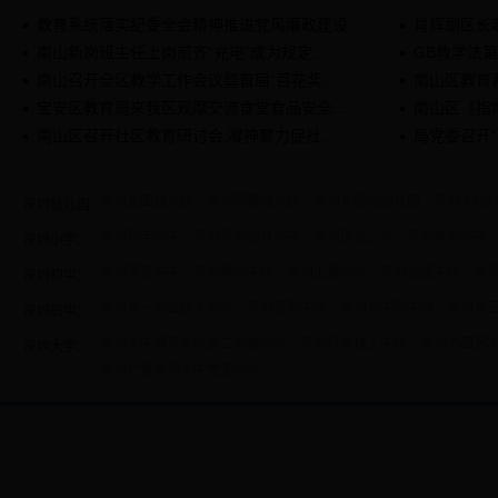
教育系统落实纪委全会精神推进党风廉政建设
肖辉副区长
南山新岗班主任上岗前齐“充电”成为规定...
GB教学法第1
南山召开全区教学工作会议暨首届“百花奖...
南山区教育
宝安区教育局来我区观摩交流食堂食品安全...
南山区《指
南山区召开社区教育研讨会,凝神聚力促社...
局党委召开
深圳龙田幼儿园
深圳蓓蕾幼儿园
深圳文德福幼儿园
深圳太阳
深圳幼儿园：
深圳新丰小学
深圳粤海福林小学
深圳民治二小
深圳联邦小学
深圳小学：
深圳莲花中学
深圳惠华学校
深圳上寮学校
深圳龙盛学校
罗
深圳初中：
深圳第一职业技术学校
深圳荔香中学
深圳公学高中部
深圳第
深圳高中：
深圳大学师范学院第二附属学校
深圳科迪技工学校
深圳书画艺
深圳大学：
深圳广播电视大学宝安分校