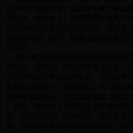
召开老干部座谈会，慰问多年来为南山
老同志。座谈会上，刘根平局长首先代
班子向老同志表示真切的慰问，并汇报
取得的成绩。同时，就南山教育未来的
与建议。
南山教育局历任局领导和老校长曾建
赵祝武、吴声洛、陈难先等在座谈会上
子对老同志的关心表示感谢，对刘根平
年来的工作给予了高度肯定，认为南山
翻天覆地的变化，首批复评通过 全国义
，成为广东省中小学责任督学挂牌督导
展、信息化建设、办学特色、质量攻坚
绩，特别是今年高考成绩创出新高，社