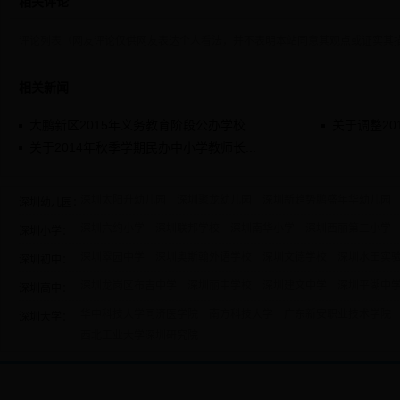
相关评论
评论列表（网友评论仅供网友表达个人看法，并不表明本站同意其观点或证实其
相关新闻
大鹏新区2015年义务教育阶段公办学校...
关于调整20
关于2014年秋季学期民办中小学教师长...
深圳太阳升幼儿园
深圳聚龙幼儿园
深圳新趋势鹏盛年华幼儿园
深圳幼儿园：
深圳六约小学
深圳联邦学校
深圳南华小学
深圳西丽第二小学
深圳小学：
深圳翠园中学
深圳奥斯翰外语学校
深圳文德学校
深圳水田实
深圳初中：
深圳龙岗区布吉中学
深圳丽中学校
深圳建文中学
深圳平湖中
深圳高中：
华中科技大学同济医学院
南方科技大学
广东新安职业技术学院
深圳大学：
西北工业大学深圳研究院